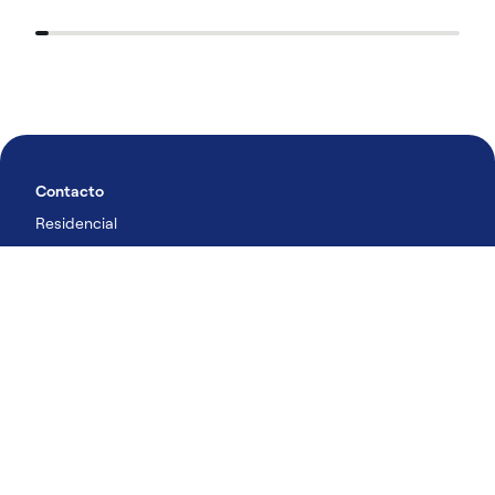
Contacto
Residencial
Comercial
Alquiler
LinkedIn
YouTube
Productos y soluciones
Residencial
Comercial