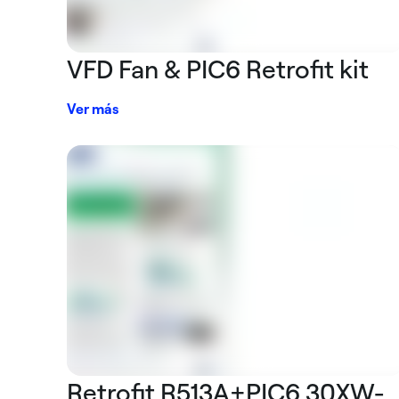
VFD Fan & PIC6 Retrofit kit
Ver más
Retrofit R513A+PIC6 30XW-