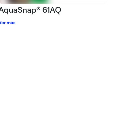
AquaSnap® 61AQ
Ver más