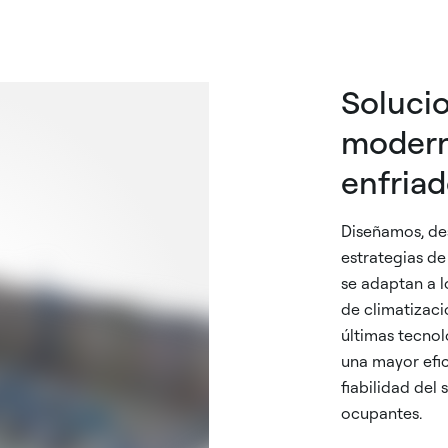
Soluci
modern
enfriad
Diseñamos, de
estrategias d
se adaptan a l
de climatizaci
últimas tecnol
una mayor efi
fiabilidad del
ocupantes.