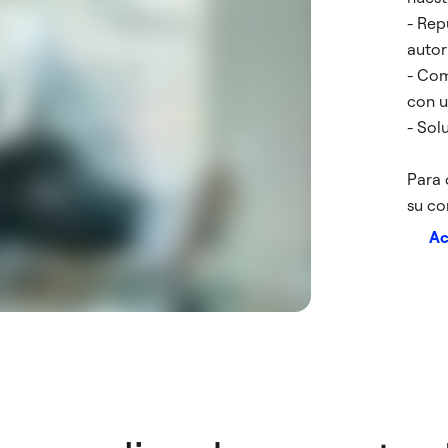
- Rep
autor
- Com
con 
- Sol
Para 
su co
Ac