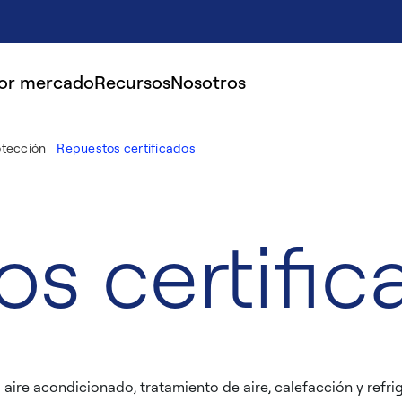
por mercado
Recursos
Nosotros
otección
Repuestos certificados
s certific
ire acondicionado, tratamiento de aire, calefacción y refrige