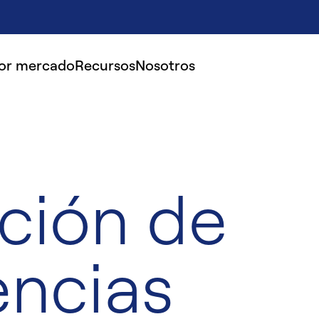
por mercado
Recursos
Nosotros
ación de
encias