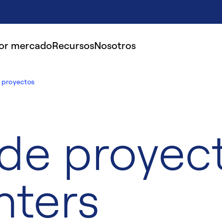
por mercado
Recursos
Nosotros
 proyectos
 de proyec
nters