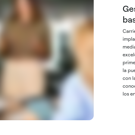
Ge
bas
Carri
impla
media
excel
prime
la pu
con l
conoc
los e