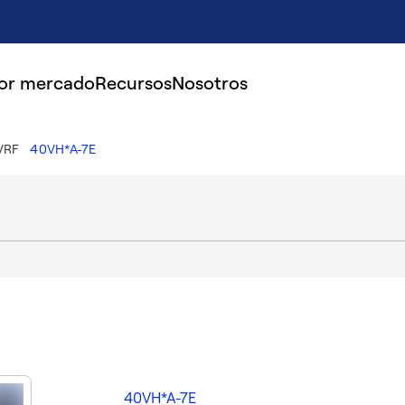
por mercado
Recursos
Nosotros
 VRF
40VH*A-7E
40VH*A-7E