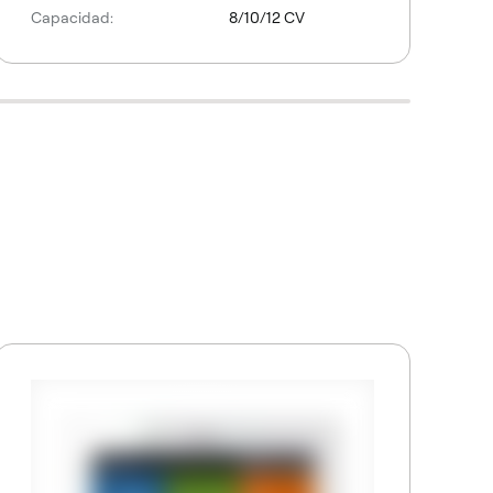
Capacidad:
8/10/12 CV
M