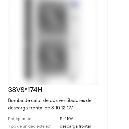
B
R
T
C
38VS*174H
Bomba de calor de dos ventiladores de
descarga frontal de 8-10-12 CV
Refrigerante:
R-410A
Tipo de unidad exterior:
descarga frontal