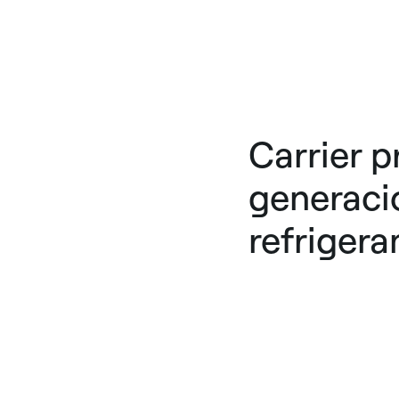
Carrier p
generaci
refrigera