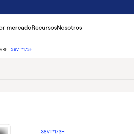
por mercado
Recursos
Nosotros
 VRF
38VT*173H
38VT*173H