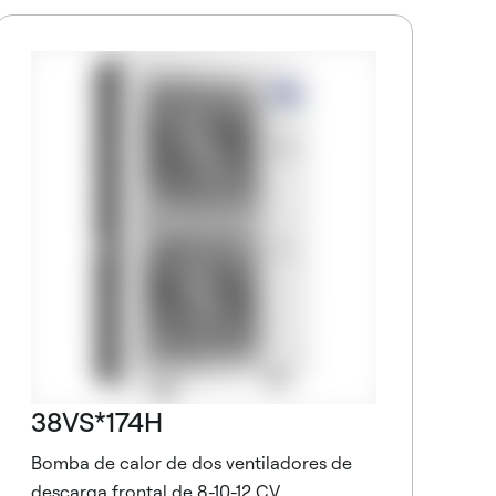
B
R
T
C
38VS*174H
Bomba de calor de dos ventiladores de
descarga frontal de 8-10-12 CV