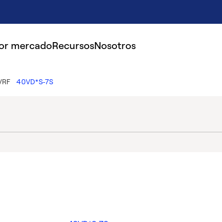
por mercado
Recursos
Nosotros
 VRF
40VD*S-7S