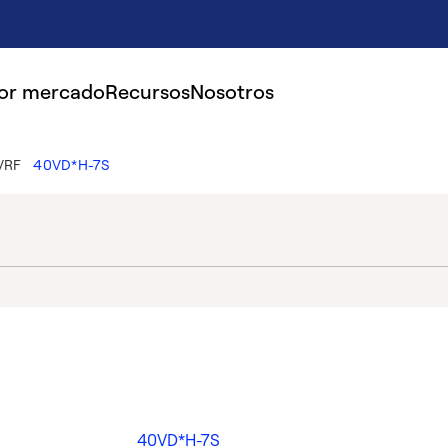
por mercado
Recursos
Nosotros
 VRF
40VD*H-7S
40VD*H-7S