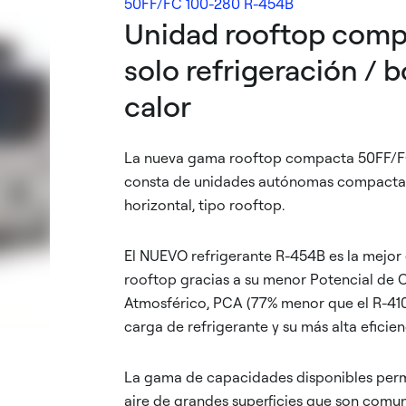
50FF/FC 100-280 R-454B
Unidad rooftop comp
solo refrigeración /
calor
La nueva gama rooftop compacta 50FF/F
consta de unidades autónomas compactas 
horizontal, tipo rooftop.
El NUEVO refrigerante R-454B es la mejor
rooftop gracias a su menor Potencial de 
Atmosférico, PCA (77% menor que el R-410A
carga de refrigerante y su más alta eficien
La gama de capacidades disponibles perm
aire de grandes superficies que son comu