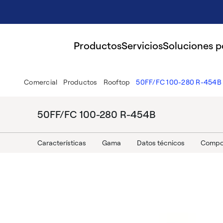
Productos
Servicios
Soluciones 
Comercial
Productos
Rooftop
50FF/FC 100-280 R-454B
50FF/FC 100-280 R-454B
Características
Gama
Datos técnicos
Compon