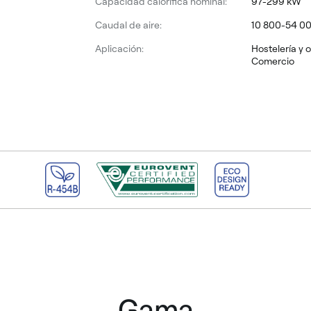
Capacidad calorífica nominal:
97-299 kW
Caudal de aire:
10 800-54 0
Aplicación:
Hostelería y o
Comercio
Gama