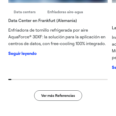
Data centers
Enfriadoras aire-agua
Data Center en Frankfurt (Alemania)
La
Enfriadora de tornillo refrigerada por aire
AquaForce® 30XF: la solución para la aplicación en
In
centros de datos, con free-cooling 100% integrado.
ac
Mu
Seguir leyendo
pe
Se
Ver más Referencias