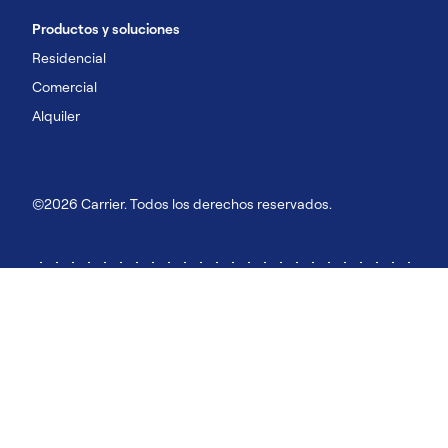
Productos y soluciones
Residencial
Comercial
Alquiler
©2026 Carrier. Todos los derechos reservados.
Aviso de privacidad
Condiciones de uso
Condiciones de venta
Condiciones Generales
Política de Cookies
Cookies y seguimiento
Public CbCR HVAC Clima
Public CbCR Carrier Montilla
España