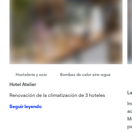
Hostelería y ocio
Bombas de calor aire-agua
Hotel Atelier
La
Renovación de la climatización de 3 hoteles
In
Seguir leyendo
ac
Mu
pe