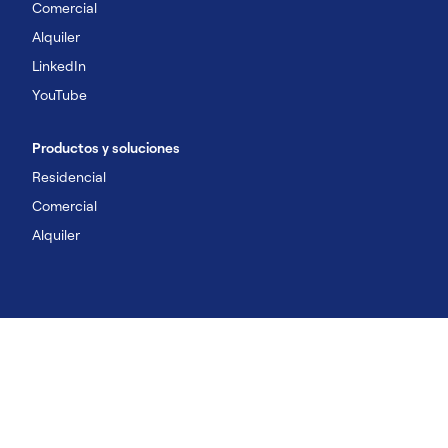
Comercial
Alquiler
LinkedIn
YouTube
Productos y soluciones
Residencial
Comercial
Alquiler
©2026 Carrier. Todos los derechos reservados.
Aviso de privacidad
Condiciones de uso
Condiciones de venta