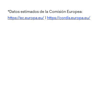
*Datos estimados de la Comisión Europea:
https://ec.europa.eu/
|
https://cordis.europa.eu/
Contacto
Residencial
Comercial
Alquiler
LinkedIn
YouTube
Productos y soluciones
Residencial
Comercial