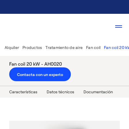
Alquiler
Productos
Tratamiento de aire
Fan coil
Fan coil 20 
Fan coil 20 kW - AH0020
Contacta con un experto
Características
Datos técnicos
Documentación