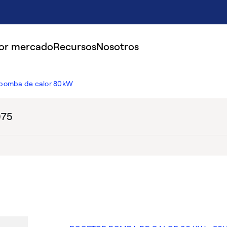
por mercado
Recursos
Nosotros
 bomba de calor 80kW
075