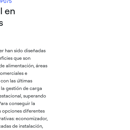
UP075
l en
s
er han sido diseñadas
rficies que son
de alimentación, áreas
comerciales e
 con las últimas
 la gestión de carga
a estacional, superando
Para conseguir la
 opciones diferentes
rativas: economizador,
cadas de instalación,