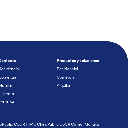
Contacto
Productos y soluciones
Residencial
Residencial
Comercial
Comercial
Alquiler
Alquiler
LinkedIn
YouTube
to
Public CbCR HVAC Clima
Public CbCR Carrier Montilla