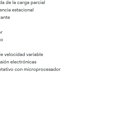
a de la carga parcial
iencia estacional
tante
or
to
e velocidad variable
sión electrónicas
ptativo con microprocesador