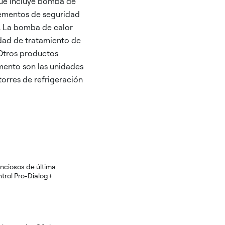
que incluye bomba de
elementos de seguridad
a. La bomba de calor
dad de tratamiento de
 Otros productos
mento son las unidades
 torres de refrigeración
enciosos de última
trol Pro-Dialog+