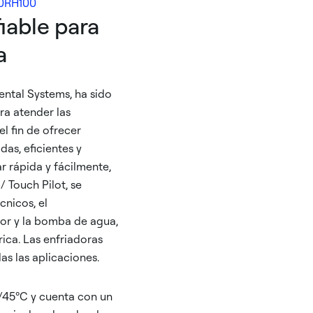
0RH100
iable para
a
ntal Systems, ha sido
ra atender las
l fin de ofrecer
as, eficientes y
ar rápida y fácilmente,
/ Touch Pilot, se
nicos, el
dor y la bomba de agua,
ica. Las enfriadoras
as las aplicaciones.
C/45ºC y cuenta con un