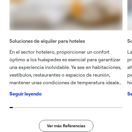
Soluciones de alquiler para hoteles
So
En el sector hotelero, proporcionar un confort
La
óptimo a los huéspedes es esencial para garantizar
pr
una experiencia inolvidable. Ya sea en habitaciones,
al
vestíbulos, restaurantes o espacios de reunión,
pa
mantener unas condiciones de temperatura ideales
hi
es una prioridad absoluta. ​
dó
Seguir leyendo
Se
en
Ver más Referencias