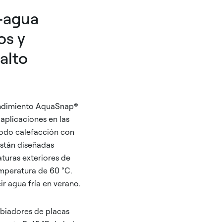
e-agua
os y
alto
endimiento AquaSnap®
aplicaciones en las
modo calefacción con
están diseñadas
turas exteriores de
emperatura de 60 °C.
 agua fría en verano.
mbiadores de placas