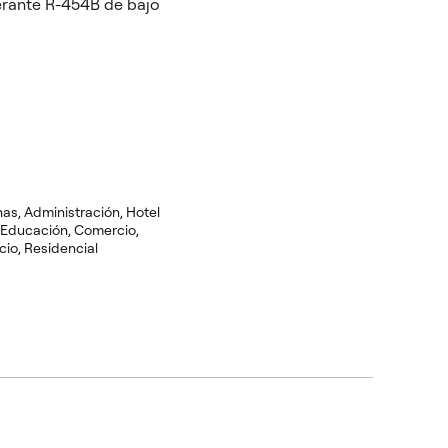
gerante R-454B de bajo
inas, Administración, Hotel
, Educación, Comercio,
io, Residencial