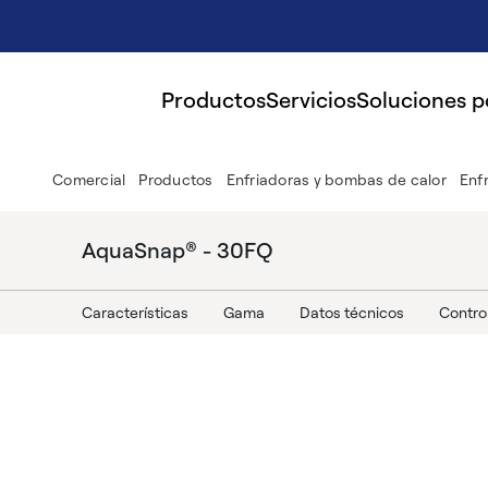
Productos
Servicios
Soluciones 
Comercial
Productos
Enfriadoras y bombas de calor
Enf
AquaSnap® - 30FQ
Características
Gama
Datos técnicos
Contro