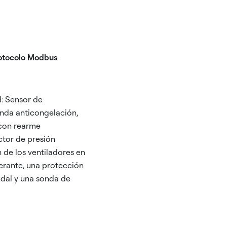
rotocolo Modbus
d: Sensor de
onda anticongelación,
 con rearme
ctor de presión
 de los ventiladores en
gerante, una protección
udal y una sonda de