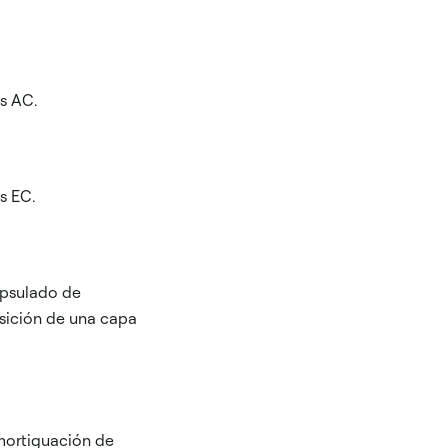
s AC.
s EC.
apsulado de
osición de una capa
amortiguación de