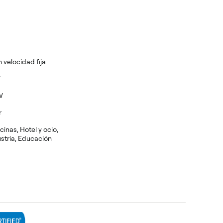
n velocidad fija
W
W
r
icinas, Hotel y ocio,
stria, Educación