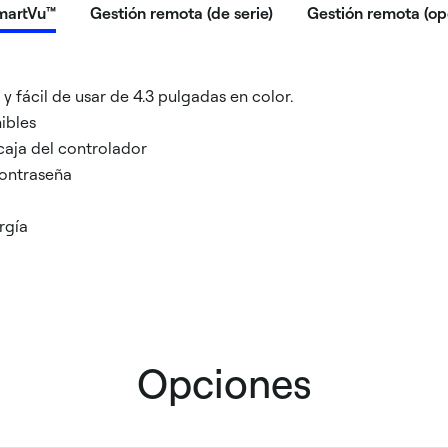
martVu™
Gestión remota (de serie)
Gestión remota (o
o y fácil de usar de 4.3 pulgadas en color.
ibles
 caja del controlador
ontraseña
rgía
Opciones