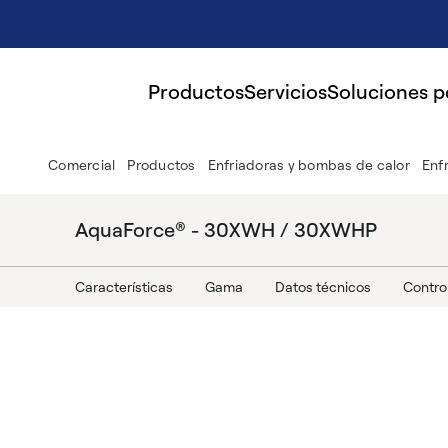
Productos
Servicios
Soluciones 
Comercial
Productos
Enfriadoras y bombas de calor
Enf
AquaForce® - 30XWH / 30XWHP
Características
Gama
Datos técnicos
Contro