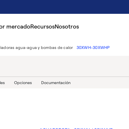
por mercado
Recursos
Nosotros
riadoras agua-agua y bombas de calor
30XWH-30XWHP
les
Opciones
Documentación